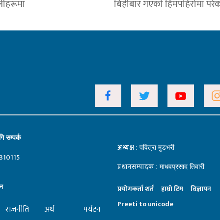
लीहरूमा
बिहीबार गएको हिमपहिरोमा परेका 
ि सम्पर्क
अध्यक्ष
: पवित्रा मुडभरी
310115
प्रधानसम्पादक
: माधवप्रसाद तिवारी
न
प्रयाेगकर्ता शर्त
हाम्राे टिम
विज्ञापन
Preeti to unicode
राजनीति
अर्थ
पर्यटन