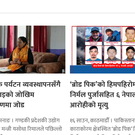
 पर्यटन व्यवस्थापनसँगै
‘ब्रोड पिक’को हिमपहिरोम
चाइको जोखिम
निर्मल पुर्जासहित ६ नेपा
रणमा जोड
आरोहीको मृत्यु
मनाङ । गण्डकी प्रदेशकी उद्योग
१६ साउन, काठमाडौँ । पाकिस्ता
 मन्त्री यसोधा रिमालले पछिल्लो
काराकोरम क्षेत्रस्थित ‘ब्रोड पिक