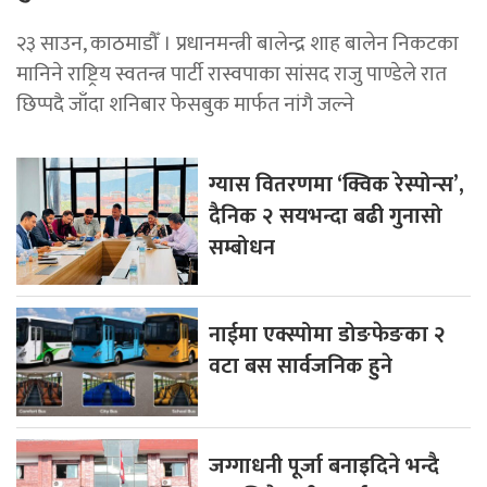
२३ साउन, काठमाडौँ । प्रधानमन्त्री बालेन्द्र शाह बालेन निकटका
मानिने राष्ट्रिय स्वतन्त्र पार्टी रास्वपाका सांसद राजु पाण्डेले रात
छिप्पदै जाँदा शनिबार फेसबुक मार्फत नांगै जल्ने
ग्यास वितरणमा ‘क्विक रेस्पोन्स’,
दैनिक २ सयभन्दा बढी गुनासो
सम्बोधन
नाईमा एक्स्पोमा डोङफेङका २
वटा बस सार्वजनिक हुने
जग्गाधनी पूर्जा बनाइदिने भन्दै