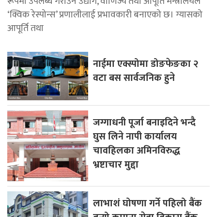
रूपमा उपलब्ध गराउन उद्योग, वाणिज्य तथा आपूर्ति मन्त्रालयले
‘क्विक रेस्पोन्स’ प्रणालीलाई प्रभावकारी बनाएको छ। ग्यासको
आपूर्ति तथा
नाईमा एक्स्पोमा डोङफेङका २
वटा बस सार्वजनिक हुने
जग्गाधनी पूर्जा बनाइदिने भन्दै
घुस लिने नापी कार्यालय
चावहिलका अमिनविरुद्ध
भ्रष्टाचार मुद्दा
लाभाशं घोषणा गर्ने पहिलो बैंक