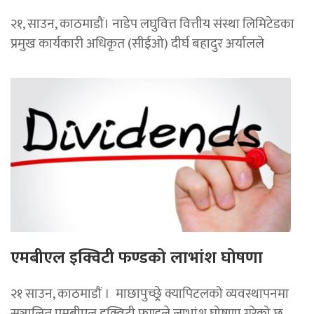
२१, साउन, काठमाडौं। नाडेप लघुवित्त वित्तीय संस्था लिमिटेडका
प्रमुख कार्यकारी अधिकृत (सीईओ) दीर्घ बहादुर अर्यालले
एमबीएल इक्विटी फण्डको लाभांश घोषणा
२१ साउन, काठमाडाैं । माछापुच्छ्र्रे क्यापिटलको व्यवस्थापनमा
सञ्चालित एमबीएल इक्विटी फण्डले लाभांश घोषणा गरेको छ