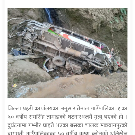
जिल्ला प्रहरी कार्यालयका अनुसार तेमाल गाउँपालिका–१ का
५० वर्षीय रामसिंह तामाङको घटनास्थलमै मृत्यु भएको हो ।
दुर्घटनामा गम्भीर घाइते भएका बसका चालक मकवानपुरको
बागमती गाउँपालिकाका ५० वर्षीय कृष्ण ब्लोनको धुलिखेल