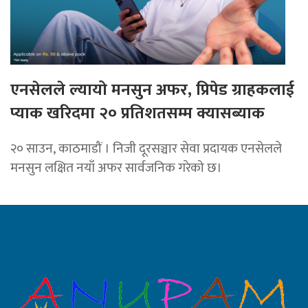
एनसेलले ल्यायो मनसुन अफर, प्रिपेड ग्राहकलाई
प्याक खरिदमा २० प्रतिशतसम्म क्यासब्याक
२० साउन, काठमाडौं । निजी दूरसञ्चार सेवा प्रदायक एनसेलले
मनसुन लक्षित नयाँ अफर सार्वजनिक गरेको छ।