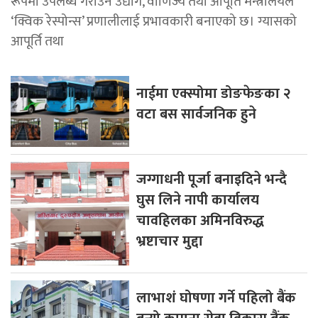
रूपमा उपलब्ध गराउन उद्योग, वाणिज्य तथा आपूर्ति मन्त्रालयले
‘क्विक रेस्पोन्स’ प्रणालीलाई प्रभावकारी बनाएको छ। ग्यासको
आपूर्ति तथा
नाईमा एक्स्पोमा डोङफेङका २
वटा बस सार्वजनिक हुने
जग्गाधनी पूर्जा बनाइदिने भन्दै
घुस लिने नापी कार्यालय
चावहिलका अमिनविरुद्ध
भ्रष्टाचार मुद्दा
लाभाशं घोषणा गर्ने पहिलो बैंक