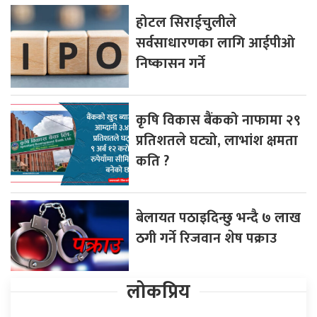
होटल सिराईचुलीले
सर्वसाधारणका लागि आईपीओ
निष्कासन गर्ने
कृषि विकास बैंकको नाफामा २९
प्रतिशतले घट्यो, लाभांश क्षमता
कति ?
बेलायत पठाइदिन्छु भन्दै ७ लाख
ठगी गर्ने रिजवान शेष पक्राउ
लोकप्रिय