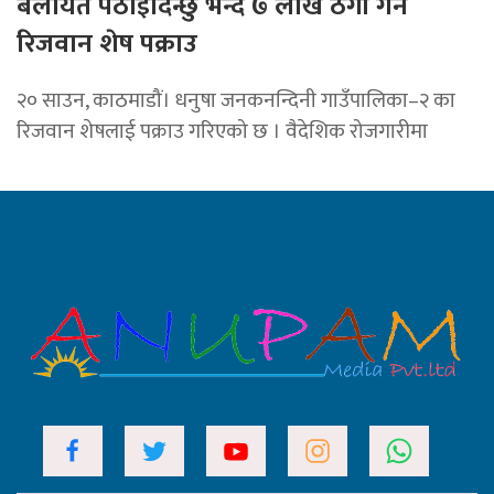
बेलायत पठाइदिन्छु भन्दै ७ लाख ठगी गर्ने
रिजवान शेष पक्राउ
२० साउन, काठमाडौं। धनुषा जनकनन्दिनी गाउँपालिका–२ का
रिजवान शेषलाई पक्राउ गरिएको छ । वैदेशिक रोजगारीमा