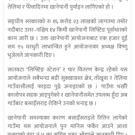
तेलिया र पेरेवादिनमा खानेपानी पुर्याइन लागिएको हो ।
सङ्घीय सरकारको रु १६ करोड २३ लाखको लागतमा तमोर
नदीबाट उत्तर–पश्चिम १४ किमी खानेपानी लिफ्टिङ पूर्वाधारको
काम जारी छ । उक्त खानेपानी आयोजनाबाट एक हजार दुई
सय ९५ घरधुरी लाभान्वित हुने आयोजनाका अध्यक्ष विष्णु
भुजेलले जानकारी दिए ।
सातवटा ‘लिफ्टिङ स्टेशन’ र चार वितरण केन्द्र रहेको यस
आयोजनाले सबैभन्दा बढी सुक्खाग्रस्त क्षेत्र, ताँखुवा र तेलिया
गाउँवासीलाई फाइदा पुग्ने जनाइएको छ । गाउँमा भर्खरै
कालोपत्र सडक आइपुगेको र खानेपानीसमेत उपलव्ध हुँदा अब
गाउँबाट बसाइँसराइ रोकिने उनको भनाइ छ ।
खानेपानी समस्याका कारण बसाइँसराइले रित्तिन लागेको
गाउँमा यस आयोजनाले पुनः मानिस फर्केर आउने आशा
पलाएको वडा नं ४ का सचिव शङ्कर ओझाले जानकारी दिए ।