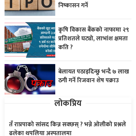
निष्कासन गर्ने
कृषि विकास बैंकको नाफामा २९
प्रतिशतले घट्यो, लाभांश क्षमता
कति ?
बेलायत पठाइदिन्छु भन्दै ७ लाख
ठगी गर्ने रिजवान शेष पक्राउ
लोकप्रिय
तँ राप्रपाको सांसद किन्न सक्छस् ? भन्ने ओलीको प्रश्नले
ढलेका थपलिया अस्पतालमा