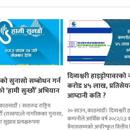
दिव्यश्वरी हाइड्रोपावरकाे
ो सुनासो सम्बोधन गर्न
करोड ४५ लाख, प्रतिसेय
ो ‘हामी सुन्छौं’ अभियान
आम्दानी कति ?
ठमाडौं । सत्तारुढ राष्ट्रिय
२० साउन, काठमाडौं। दिव्यश्वरी ह
ार्टी (रास्वपा)ले नागरिकका गुनासा,
कम्पनीले आर्थिक वर्ष २०८२/८३ 
 सुझाव प्रत्यक्षरूपमा
त्रैमाससम्मको अपरिष्कृत वित्ती