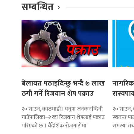
सम्बन्धित
बेलायत पठाइदिन्छु भन्दै ७ लाख
नागरिकक
ठगी गर्ने रिजवान शेष पक्राउ
रास्वपाक
२० साउन, काठमाडौं। धनुषा जनकनन्दिनी
२० साउन, का
गाउँपालिका–२ का रिजवान शेषलाई पक्राउ
स्वतन्त्र प
गरिएको छ । वैदेशिक रोजगारीमा
समस्या तथा