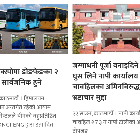
जग्गाधनी पूर्जा बनाइदिने 
क्स्पोमा डोङफेङका २
घुस लिने नापी कार्यालय
सार्वजनिक हुने
चावहिलका अमिनविरुद्ध
भ्रष्टाचार मुद्दा
काठमाडाैं । हिमालयन
शन अन्तर्गत रहेको आयाम
२२ साउन, काठमाडौं । नापी कार्
नेन्टलले चीनको बहुप्रतिष्ठित
चावहिल २ र ३ नं नापी टोलीका 
NGFENG द्वारा उत्पादित
टोपजङ