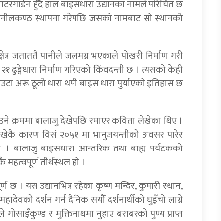
, वाटरगार्डेन हुँदै हाल बाइसधारा उद्यानका नामले परिचित छ
ूढानीलकण्ठ स्थापना गरेपछि जसको नामबाट सो स्थानको
त्र जताततै पानीले जलमग्न भएकाले पोखरी निर्माण गरी
ुङ्गेधारा निर्माण गरिएको किंवदन्ती छ । त्यसको केही
उटा अरू ठूलो धारा थपी बाइस धारा पुर्याएको इतिहास छ
ने क्रममा बालाजु देखेपछि रमाएर कविता लेखेका थिए ।
लेखेकै कारण विसं २०५१ मा भानुजयन्तीको अवसर पारेर
 । बालाजु बाइसधारा आन्तरिक तथा बाह्य पर्यटकको
कै महत्वपूर्ण तीर्थस्थल हो ।
पूर्ण छ । यस उद्यानभित्र रहेका कृष्ण मन्दिर, कुमारी स्थान,
हादेवको दर्शन गर्न दैनिक सयौँ दर्शनार्थीको घुइँचो लाग्ने
े गोसाइँकुण्ड र मुक्तिनाथमा नुहाए बराबरको पुण्य प्राप्त