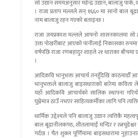
सो उद्यान समयअनुसार महेन्द्र उद्यान, बालाजु पार्क
। राजा प्रताप मल्लले सन् १६६० मा सानो बाल ब
नाम बालाजु रहन गएको बताइन्छ ।
राजा जयप्रकाश मल्लले आफ्नो शासनकालमा सो क्षे
उक्त पोखरीबाट आएको पानीलाई निकासका रुपमा २१ ढ
वर्षपछि राजा रणबहादुर शाहले २१ धाराका बीचमा ए
।
आदिकवि भानुभक्त आचार्य तनहुँदेखि काठमाडौँ आउ
भानुभक्तले बालाजु बाइसधाराको बारेमा कविता 
यहाँ आदिकवि आचार्यको सालिक स्थापना गरियो
घुम्नेमात्र ठाउँ नभएर साहित्यकर्मीका लागि पनि त्यत्ति
धार्मिक उद्देश्यले पनि बालाजु उद्यान त्यत्तिकै महत्व
बाल बूढानीलकण्ठ, शीतलामाई मन्दिर र रत्नचुडेश्वर म
गर्दछ । चैत शुक्ल पूर्णिमामा बाइसधारामा नुहाउनाल