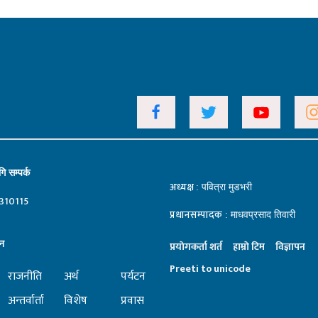
ि सम्पर्क
अध्यक्ष
: पवित्रा मुडभरी
310115
प्रधानसम्पादक
: माधवप्रसाद तिवारी
न
प्रयाेगकर्ता शर्त
हाम्राे टिम
विज्ञापन
Preeti to unicode
राजनीति
अर्थ
पर्यटन
अन्तर्वार्ता
विशेष
प्रवास