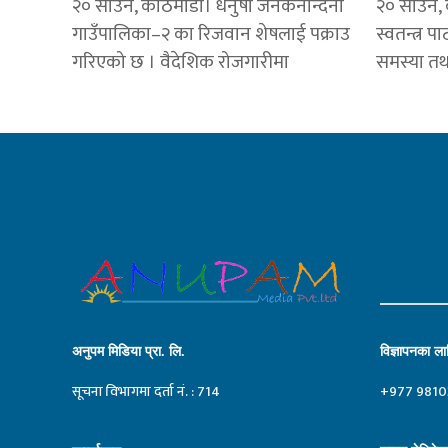
२० साउन, काठमाडौं। धनुषा जनकनन्दिनी
२० साउन, का
गाउँपालिका–२ का रिजवान शेषलाई पक्राउ
स्वतन्त्र प
गरिएको छ । वैदेशिक रोजगारीमा
समस्या तथा
अनुपम मिडिया प्रा. लि.
विज्ञापनका लाग
सूचना विभागमा दर्ता नं. : 714
+977 9810