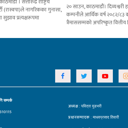
ठमाडौं । सत्तारुढ राष्ट्रिय
२० साउन, काठमाडौं। दिव्यश्वरी ह
ार्टी (रास्वपा)ले नागरिकका गुनासा,
कम्पनीले आर्थिक वर्ष २०८२/८३ 
 सुझाव प्रत्यक्षरूपमा
त्रैमाससम्मको अपरिष्कृत वित्ती
ि सम्पर्क
अध्यक्ष
: पवित्रा मुडभरी
310115
प्रधानसम्पादक
: माधवप्रसाद तिवारी