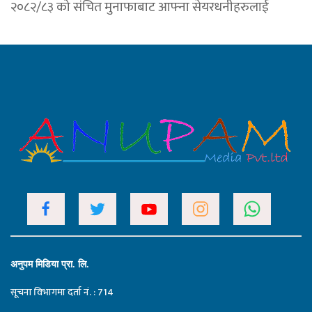
२०८२/८३ को संचित मुनाफाबाट आफ्ना सेयरधनीहरुलाई
अनुपम मिडिया प्रा. लि.
सूचना विभागमा दर्ता नं. : 714