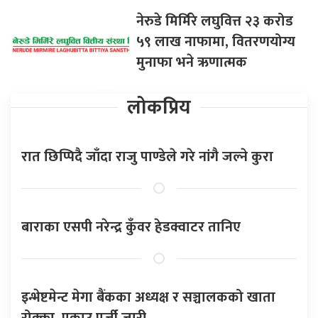
नेरुडे मिर्मिरे लघुवित्त २३ करोड
५९ लाख नाफामा, वितरणयोग्य
मुनाफा भने ऋणात्मक
लोकप्रिय
रात छिप्पिदै जाँदा राजु पाण्डेले गरे नांगै जल्ने कुरा
बाराका एसपी नरेन्द्र कुँवर हेडक्वाटर तानिए
इन्भेष्टमेन्ट मेगा बैंकका अध्यक्ष र सञ्चालकको खाता
रोक्का, पक्राउ पुर्जी जारी