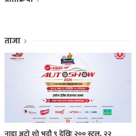
ताजा
नाडा अटो शो भदौ ९ देखिः २०० स्टल, २२