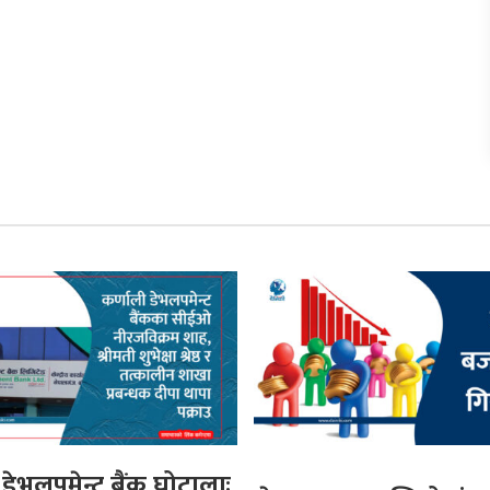
 डेभलपमेन्ट बैंक घोटालाः