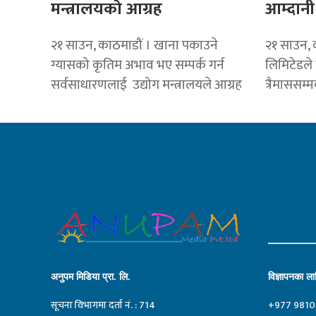
मन्त्रालयकाे आग्रह
आम्दानी
२१ साउन, काठमाडौं । खाना पकाउने
२१ साउन, क
ग्यासको कृतिम अभाव भए सम्पर्क गर्न
लिमिटेडले
सर्वसाधारणलाई उद्योग मन्त्रालयले आग्रह
त्रैमाससम्
अनुपम मिडिया प्रा. लि.
विज्ञापनका लाग
सूचना विभागमा दर्ता नं. : 714
+977 9810