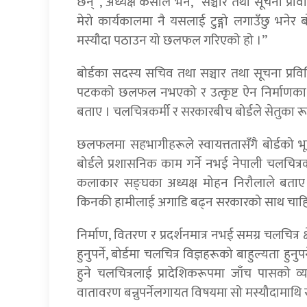
छन्”, अध्यक्ष केसीले भने, “सञ्चार तथा सूचना प्रवि
मेरो कार्यकालमा नै यसलाई टुङ्गो लगाउँछु भन
मस्यौदा पठाउन यो छलफल गरिएको हो ।”
बोर्डका सदस्य सचिव तथा सञ्चार तथा सूचना प्र
पटकको छलफल नभएको र उत्कृष्ट ऐन निर्माणका
बताए । चलचित्रकर्मी र सरकारबीच बोर्डले सेतुका र
छलफलमा सहभागीहरूले स्वायत्ततासँगै बोर्डको 
बोर्डले प्रशासनिक काम गर्ने नभई नेपाली चलचित्रको
कलाकार सङ्घका अध्यक्ष मोहन निरौलाले बताए । 
किनकी हामीलाई अगाडि बढ्न सरकारको साथ चाहिन्छ
निर्माण, वितरण र प्रदर्शनमात्र नभई समग्र चलचित्र क्
हुनुपर्ने, बोर्डमा चलचित्र विज्ञहरूको बाहुल्यता हुनुप
हुने चलचित्रलाई प्रादेशिकरूपमा जाँच पासको व्यव
वातावरण बन्नुपर्नेलगायत विषयमा सो मस्यौदामाथि