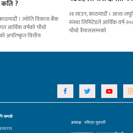
 कति ?
२१ साउन, काठमाडौं । आशा लघुवित
ाठमाडाैं । ज्योति विकास बैंक
संस्था लिमिटेडले आर्थिक वर्ष २
 गत आर्थिक वर्षको चौथो
चौथो त्रैमाससम्मको
मको अपरिष्कृत वित्तीय
ि सम्पर्क
अध्यक्ष
: पवित्रा मुडभरी
310115