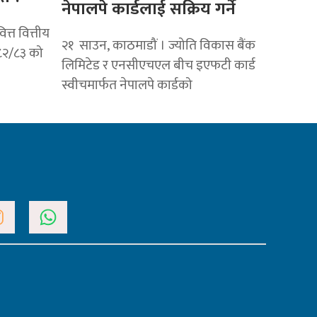
नेपालपे कार्डलाई सक्रिय गर्ने
्त वित्तीय
२१ साउन, काठमाडौं । ज्योति विकास बैंक
०८२/८३ को
लिमिटेड र एनसीएचएल बीच इएफटी कार्ड
स्वीचमार्फत नेपालपे कार्डको