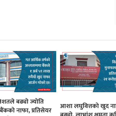
तिशतले बढ्यो ज्योति
आशा लघुवित्तको खुद न
ैंकको नाफा, प्रतिसेयर
बढ्यो, लाभांश क्षमता क