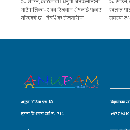
२० साउन, काठमाडौं। धनुषा जनकनन्दिनी
२० साउन, का
गाउँपालिका–२ का रिजवान शेषलाई पक्राउ
स्वतन्त्र प
गरिएको छ । वैदेशिक रोजगारीमा
समस्या तथा
अनुपम मिडिया प्रा. लि.
विज्ञापनका लाग
सूचना विभागमा दर्ता नं. : 714
+977 9810