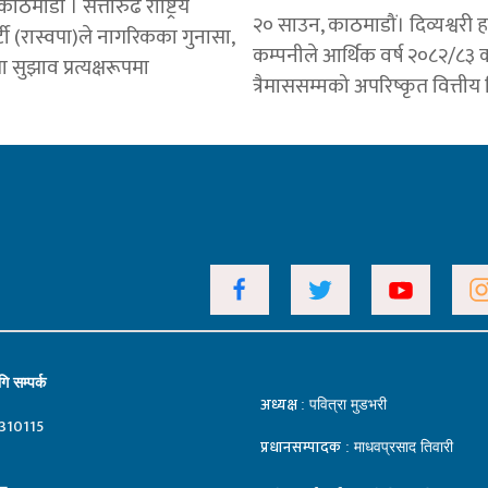
ठमाडौं । सत्तारुढ राष्ट्रिय
२० साउन, काठमाडौं। दिव्यश्वरी ह
ार्टी (रास्वपा)ले नागरिकका गुनासा,
कम्पनीले आर्थिक वर्ष २०८२/८३ 
 सुझाव प्रत्यक्षरूपमा
त्रैमाससम्मको अपरिष्कृत वित्ती
ि सम्पर्क
अध्यक्ष
: पवित्रा मुडभरी
310115
प्रधानसम्पादक
: माधवप्रसाद तिवारी