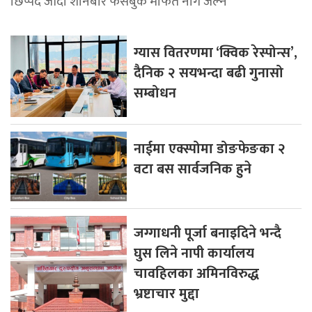
छिप्पदै जाँदा शनिबार फेसबुक मार्फत नांगै जल्ने
ग्यास वितरणमा ‘क्विक रेस्पोन्स’,
दैनिक २ सयभन्दा बढी गुनासो
सम्बोधन
नाईमा एक्स्पोमा डोङफेङका २
वटा बस सार्वजनिक हुने
जग्गाधनी पूर्जा बनाइदिने भन्दै
घुस लिने नापी कार्यालय
चावहिलका अमिनविरुद्ध
भ्रष्टाचार मुद्दा