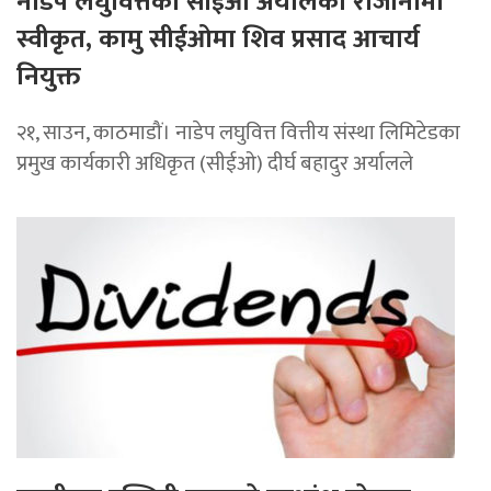
नाडेप लघुवित्तका सीईओ अर्यालको राजीनामा
स्वीकृत, कामु सीईओमा शिव प्रसाद आचार्य
नियुक्त
२१, साउन, काठमाडौं। नाडेप लघुवित्त वित्तीय संस्था लिमिटेडका
प्रमुख कार्यकारी अधिकृत (सीईओ) दीर्घ बहादुर अर्यालले