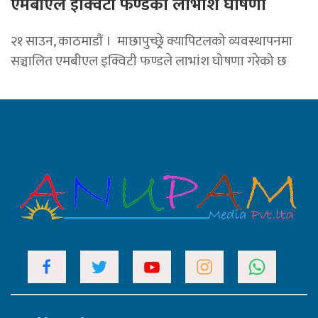
एमबीएल इक्विटी फण्डको लाभांश घोषणा
२१ साउन, काठमाडाैं । माछापुच्छ्र्रे क्यापिटलको व्यवस्थापनमा
सञ्चालित एमबीएल इक्विटी फण्डले लाभांश घोषणा गरेको छ