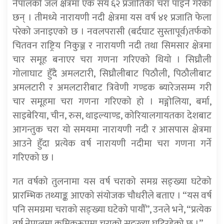
नेपालको जल क्षेत्रमा एक सय ६२ प्रजातिका चरा पाइने गरेका
छन् । तीमध्ये नारायणी नदी क्षेत्रमा यस वर्ष ४१ प्रजाति फेला
परेको जनाइएको छ । नवलपरासी (बर्दघाट सुस्तापूर्व)तर्फको
चितवन राष्ट्रिय निकुञ्ज र नारायणी नदी तथा सिमसार क्षेत्रमा
चार समूह बनाएर चरा गणना गरिएको थियो । सिघ्रौली
गोलाघाट हुँदै अमलटारी, सिघ्रौलीबाट पिठौली, पिठौलीबाट
अमलटारी र अमलटारीबाट त्रिवेणी गण्डक ब्यारेजसम्म गरी
चार समूहमा चरा गणना गरिएको हो । मङ्गोलिया, बर्मा,
साइबेरिया, चीन, रुस, थाइल्याण्ड, कोरियालगायतका देशबाट
आगन्तुक चरा यो समयमा नारायणी नदी र आसपास क्षेत्रमा
आउने हुँदा प्रत्येक वर्ष नारायणी नदीमा चरा गणना गर्ने
गरिएको छ ।
गत वर्षको तुलनामा यस वर्ष चराको समग्र सङ्ख्या घटेको
प्रारम्भिक तथ्याङ्क आएको संयोजक चौधरीले बताए । “यस वर्ष
पनि समग्रमा चराको सङ्ख्या घटेको पायौँ”, उनले भने, “प्रत्येक
वर्ष नेपालमा क्रमिकरूपमा चराको सङ्ख्या घटिरहेको छ ।”