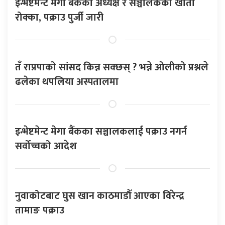
इन्भेष्टमेन्ट मेगा बैंकका अध्यक्ष र सञ्चालकको खाता
रोक्का, पक्राउ पुर्जी जारी
तँ राप्रपाको सांसद किन्न सक्छस् ? भन्ने ओलीको प्रश्नले
ढलेका थपलिया अस्पतालमा
इन्भेष्टमेन्ट मेगा बैंकका सञ्चालकलाई पक्राउ नगर्न
सर्वोच्चको आदेश
नुवाकोटबाट घुस खान काठमाडौँ आएका विरेन्द्र
तामाङ पक्राउ