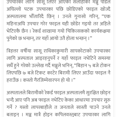
उपचारका लागि सासू लिएर आएकी सर्लाहीकी मञ्जु पौडेल
अघिल्लो पटक उपचारका पछि छोडिएको फाइल खोज्दै
अस्पतालमा भौँतारिदै छिन् । उनले गुनासो गरिन्, “एक
महिनाअघि उपचार गरेर फाइल यही छोडेर गइयो तर अहिले
भेटिएकै छैन । रेकर्ड शाखामा गयो चिकित्सकको कार्यकक्षमा
पुगेको छ भन्छन्, तर यहाँ आयो उतै होला भन्छन् ।”
त्रिहत्तर वर्षीया सासू राधिकाकुमारी सापकोटाको उपचारका
लागि अस्पताल आइरहनुपर्ने र यहाँ फाइल नभेटिने समस्या
सधैँ हुने गरेको उल्लेख गर्दै मञ्जुले भनिन्, “बिहान ५ बजे टोकन
लिएपछि ७ बजे टिकट काटेर बिरामी लिएर आउँदा फाइल नै
हराउँछ । कस्तो गैरजिम्मेवारपन हो यो ।”
अस्पतालले बिरामीको रेकर्ड फाइल अस्पतालमै सुरक्षित छोड्न
भन्दै आए पनि अब फाइल नभेटिए केका आधारमा उपचार सुरु
गर्ने ? यस्तो लापरबाहीले त जनताले सास्ती पाउने उनले
बताइन् । मञ्जु मात्रै होइन कपिलवस्तुबाट उपचारका लागि