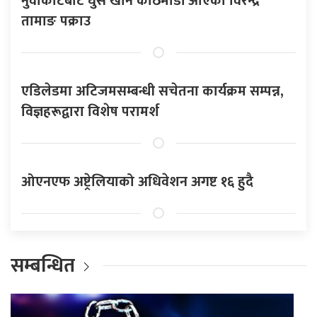
नुवाकोटबाट घुस खान काठमाडौँ आएका विरेन्द्र
तामाङ पक्राउ
एडिलेडमा अटिजमसम्बन्धी सचेतना कार्यक्रम सम्पन्न,
विज्ञहरूद्वारा विशेष परामर्श
ओएनएफ अष्ट्रेलियाको अधिवेशन अगष्ट १६ हुदै
सम्बन्धित