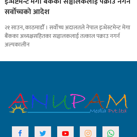
इन्भेष्टमेन्ट मेगा बैंकका सञ्चालकलाई पक्राउ नगर्न
सर्वोच्चको आदेश
२१ साउन, काठमाडाैँ । सर्वोच्च अदालतले नेपाल इन्भेस्टमेन्ट मेगा
बैंकका अध्यक्षसहितका सञ्चालकलाई तत्काल पक्राउ नगर्न
अल्पकालीन