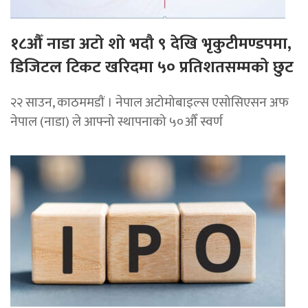
१८औँ नाडा अटो शो भदौ ९ देखि भृकुटीमण्डपमा,
डिजिटल टिकट खरिदमा ५० प्रतिशतसम्मको छुट
२२ साउन, काठममडाैं । नेपाल अटोमोबाइल्स एसोसिएसन अफ
नेपाल (नाडा) ले आफ्नो स्थापनाको ५०औँ स्वर्ण