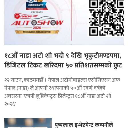
१८औँ नाडा अटो शो भदौ ९ देखि भृकुटीमण्डपमा,
डिजिटल टिकट खरिदमा ५० प्रतिशतसम्मको छुट
२२ साउन, काठममडाैं । नेपाल अटोमोबाइल्स एसोसिएसन अफ
नेपाल (नाडा) ले आफ्नो स्थापनाको ५०औँ स्वर्ण वर्षको
अवसरमा ‘एचपी लुब्रिकेन्ट्स प्रिजेन्ट्स १८औँ नाडा अटो शो
२०२६’
पुष्पलाल इन्भेष्टमेन्ट कम्पनीले