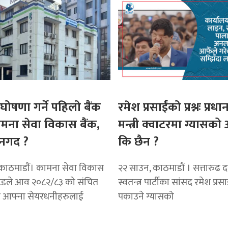
घोषणा गर्ने पहिलो बैंक
रमेश प्रसाईंको प्रश्नः प्रधान
ामना सेवा विकास बैंक,
मन्त्री क्वाटरमा ग्यासक
नगद ?
कि छैन ?
काठमाडाैं। कामना सेवा विकास
२२ साउन, काठमाडौं । सत्तारुढ दल 
टेडले आव २०८२/८३ को संचित
स्वतन्त्र पार्टीका सांसद रमेश प्रस
ट आफ्ना सेयरधनीहरुलाई
पकाउने ग्यासको