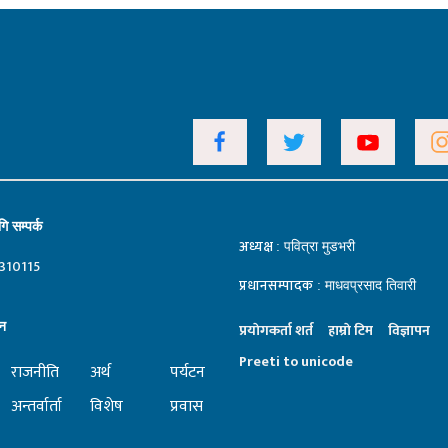
ि सम्पर्क
अध्यक्ष
: पवित्रा मुडभरी
310115
प्रधानसम्पादक
: माधवप्रसाद तिवारी
न
प्रयाेगकर्ता शर्त
हाम्राे टिम
विज्ञापन
Preeti to unicode
राजनीति
अर्थ
पर्यटन
अन्तर्वार्ता
विशेष
प्रवास