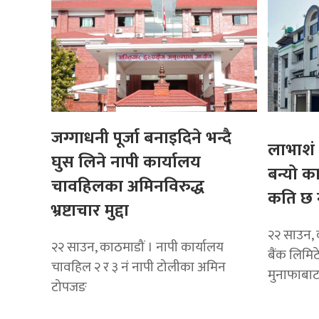
जग्गाधनी पूर्जा बनाइदिने भन्दै
लाभाशं 
घुस लिने नापी कार्यालय
बन्यो क
चावहिलका अमिनविरुद्ध
कति छ 
भ्रष्टाचार मुद्दा
२२ साउन, 
२२ साउन, काठमाडौं । नापी कार्यालय
बैंक लिमि
चावहिल २ र ३ नं नापी टोलीका अमिन
मुनाफाबा
टोपजङ