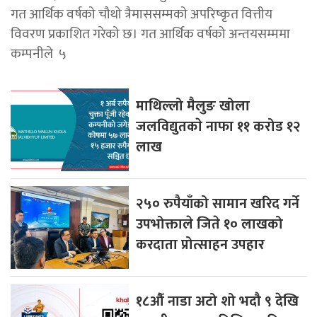
गत आर्थिक वर्षको चौथो त्रैमाससम्मको अपरिष्कृत वित्तीय
विवरण प्रकाशित गरेको छ। गत आर्थिक वर्षको अन्तयसम्ममा
कम्पनीले ५
माथिल्लो मैलुङ खोला
जलविद्युतकाे नाफा ११ करोड १२
लाख
२५० रुपैयाँको सामान खरिद गर्ने
उपभोक्ताले जिते १० लाखको
करदाता प्रोत्साहन उपहार
१८औँ नाडा अटो शो भदौ ९ देखि