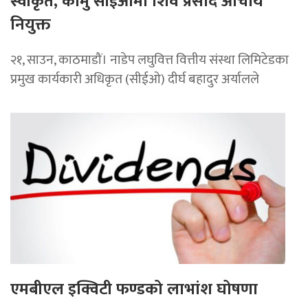
स्वीकृत, कामु सीईओमा शिव प्रसाद आचार्य
नियुक्त
२१, साउन, काठमाडौं। नाडेप लघुवित्त वित्तीय संस्था लिमिटेडका
प्रमुख कार्यकारी अधिकृत (सीईओ) दीर्घ बहादुर अर्यालले
एमबीएल इक्विटी फण्डको लाभांश घोषणा