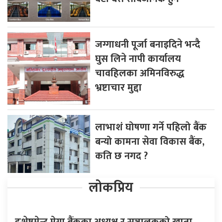
जग्गाधनी पूर्जा बनाइदिने भन्दै
घुस लिने नापी कार्यालय
चावहिलका अमिनविरुद्ध
भ्रष्टाचार मुद्दा
लाभाशं घोषणा गर्ने पहिलो बैंक
बन्यो कामना सेवा विकास बैंक,
कति छ नगद ?
लोकप्रिय
इन्भेष्टमेन्ट मेगा बैंकका अध्यक्ष र सञ्चालकको खाता