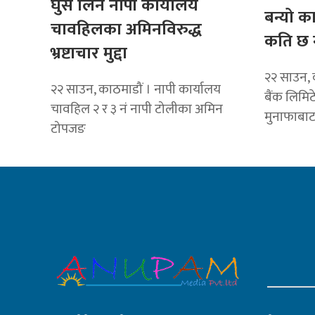
घुस लिने नापी कार्यालय
बन्यो क
चावहिलका अमिनविरुद्ध
कति छ 
भ्रष्टाचार मुद्दा
२२ साउन, 
२२ साउन, काठमाडौं । नापी कार्यालय
बैंक लिमि
चावहिल २ र ३ नं नापी टोलीका अमिन
मुनाफाबा
टोपजङ