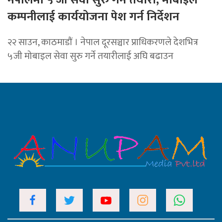
नेपालमा ५ जी सेवा सुरु गर्ने तयारी, मोबाइल
कम्पनीलाई कार्ययोजना पेश गर्न निर्देशन
२२ साउन, काठमाडाैं । नेपाल दूरसञ्चार प्राधिकरणले देशभित्र
५जी मोबाइल सेवा सुरु गर्ने तयारीलाई अघि बढाउन