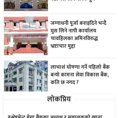
जग्गाधनी पूर्जा बनाइदिने भन्दै
घुस लिने नापी कार्यालय
चावहिलका अमिनविरुद्ध
भ्रष्टाचार मुद्दा
लाभाशं घोषणा गर्ने पहिलो बैंक
बन्यो कामना सेवा विकास बैंक,
कति छ नगद ?
लोकप्रिय
इन्भेष्टमेन्ट मेगा बैंकका अध्यक्ष र सञ्चालकको खाता