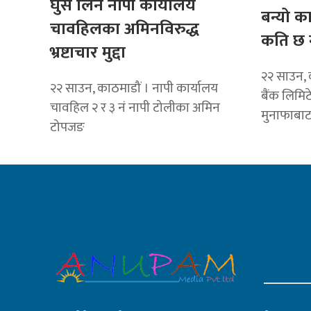
घुस लिने नापी कार्यालय
बन्यो क
चावहिलका अमिनविरुद्ध
कति छ 
भ्रष्टाचार मुद्दा
२२ साउन, 
२२ साउन, काठमाडौं । नापी कार्यालय
बैंक लिमि
चावहिल २ र ३ नं नापी टोलीका अमिन
मुनाफाबा
टोपजङ