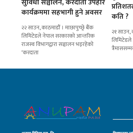
सुविधा सञ्चालन, करदाता उपहार
प्रतिशत
कार्यक्रममा सहभागी हुने अवसर
कति ?
२२ साउन, काठमाडाैं । माछापुच्छ्रे बैंक
२१ साउन, क
लिमिटेडले नेपाल सरकारको आन्तरिक
लिमिटेडले
राजस्व विभागद्वारा सञ्चालन भइरहेको
त्रैमाससम्
‘करदाता