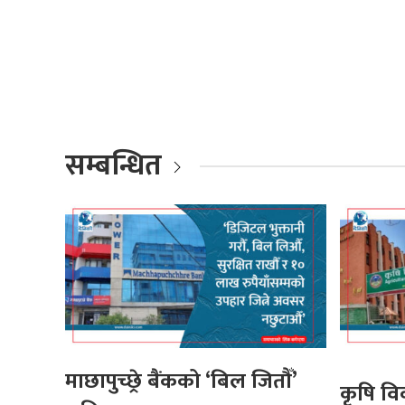
सम्बन्धित
माछापुच्छ्रे बैंकको ‘बिल जितौँ’
कृषि व