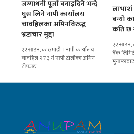
जग्गाधनी पूर्जा बनाइदिने भन्दै
लाभाशं 
घुस लिने नापी कार्यालय
बन्यो क
चावहिलका अमिनविरुद्ध
कति छ 
भ्रष्टाचार मुद्दा
२२ साउन, 
२२ साउन, काठमाडौं । नापी कार्यालय
बैंक लिमि
चावहिल २ र ३ नं नापी टोलीका अमिन
मुनाफाबा
टोपजङ