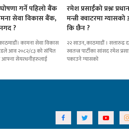
घोषणा गर्ने पहिलो बैंक
रमेश प्रसाईंको प्रश्नः प्रधान
ामना सेवा विकास बैंक,
मन्त्री क्वाटरमा ग्यासक
नगद ?
कि छैन ?
काठमाडाैं। कामना सेवा विकास
२२ साउन, काठमाडौं । सत्तारुढ दल 
टेडले आव २०८२/८३ को संचित
स्वतन्त्र पार्टीका सांसद रमेश प्रस
ट आफ्ना सेयरधनीहरुलाई
पकाउने ग्यासको