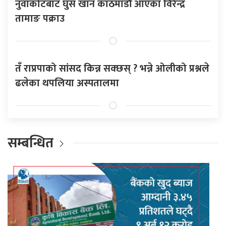
नुवाकोटबाट घुस खान काठमाडौँ आएका विरेन्द्र
तामाङ पक्राउ
तँ राप्रपाको सांसद किन्न सक्छस् ? भन्ने ओलीको प्रश्नले
ढलेका थपलिया अस्पतालमा
सम्बन्धित