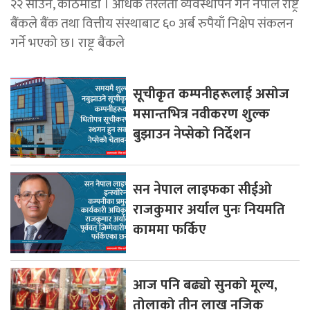
२२ साउन, काठमाडौं । अधिक तरलता व्यवस्थापन गर्न नेपाल राष्ट्र
बैंकले बैंक तथा वित्तीय संस्थाबाट ६० अर्ब रुपैयाँ निक्षेप संकलन
गर्ने भएको छ। राष्ट्र बैंकले
सूचीकृत कम्पनीहरूलाई असोज
मसान्तभित्र नवीकरण शुल्क
बुझाउन नेप्सेको निर्देशन
सन नेपाल लाइफका सीईओ
राजकुमार अर्याल पुनः नियमति
काममा फर्किए
आज पनि बढ्यो सुनको मूल्य,
तोलाको तीन लाख नजिक