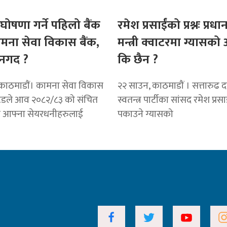
घोषणा गर्ने पहिलो बैंक
रमेश प्रसाईंको प्रश्नः प्रधान
ामना सेवा विकास बैंक,
मन्त्री क्वाटरमा ग्यासक
नगद ?
कि छैन ?
काठमाडाैं। कामना सेवा विकास
२२ साउन, काठमाडौं । सत्तारुढ दल 
टेडले आव २०८२/८३ को संचित
स्वतन्त्र पार्टीका सांसद रमेश प्रस
ट आफ्ना सेयरधनीहरुलाई
पकाउने ग्यासको