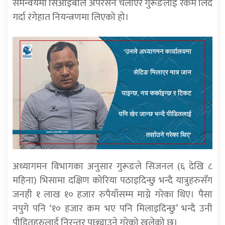
समन्वयमा सिआईबीले अपरेसन चलाएर गुरूङलाई रकम लिँदै
गर्दा रंगेहात नियन्त्रणमा लिएको हो।
अध्यागमन विभागका अनुसार गुरूङले सिजनल (६ देखि ८
महिना) भिसामा दक्षिण कोरिया पठाइदिन्छु भन्दै यात्रुहरुसँग
जनही १ लाख १० हजार रुपैयाँसम्म माग्ने गरेका थिए। पैसा
नपुगे पनि ‘१० हजार कम भए पनि मिलाइदिन्छु’ भन्दै उनी
पीडितहरुलाई निरन्तर पछ्याउने गरेको खुलेको छ।