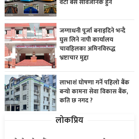
वटा बस सार्वजनिक हुने
जग्गाधनी पूर्जा बनाइदिने भन्दै
घुस लिने नापी कार्यालय
चावहिलका अमिनविरुद्ध
भ्रष्टाचार मुद्दा
लाभाशं घोषणा गर्ने पहिलो बैंक
बन्यो कामना सेवा विकास बैंक,
कति छ नगद ?
लोकप्रिय