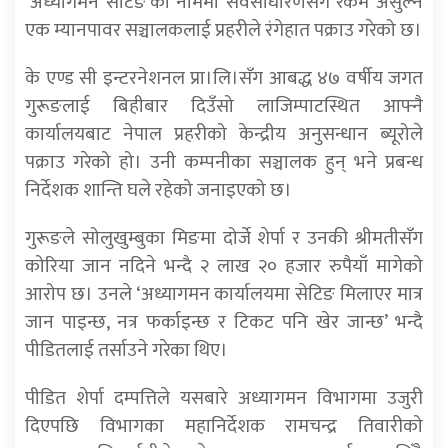
‘अध्यागमन सेटिङ’को नाममा सर्वसाधारणसँग रकम असुल्ने
एक म्यानपावर सञ्चालकलाई प्रहरीले रंगेहात पक्राउ गरेको छ।
के एण्ड सी इन्टरनेशनल प्रा।लि।सँग आबद्ध ४७ वर्षीय जगत
गुरूङलाई बिहीबार दिउँसो लाजिम्पाटस्थित आफ्नै
कार्यालयबाट नेपाल प्रहरीको केन्द्रीय अनुसन्धान ब्यूरोले
पक्राउ गरेको हो। उनी कम्पनीका सञ्चालक हुन् भने प्रबन्ध
निर्देशक शान्ति घले रहेको जनाइएको छ।
गुरूङले सोलुखुम्बुका मिङमा दोर्जे शेर्पा र उनकी श्रीमतीसँग
कोरिया जान नदिने भन्दै २ लाख २० हजार रुपैयाँ मागेको
आरोप छ। उनले ‘अध्यागमन कार्यालयमा सेटिङ मिलाएर मात्र
जान पाइन्छ, नत्र फर्काइन्छ र टिकट पनि खेर जान्छ’ भन्दै
पीडितलाई तर्साउने गरेका थिए।
पीडित शेर्पा दम्पत्तिले यसबारे अध्यागमन विभागमा उजुरी
दिएपछि विभागका महानिर्देशक रामचन्द्र तिवारीको