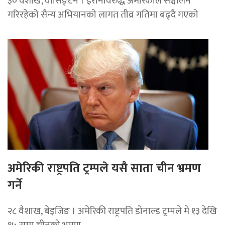
३० वैशाख, वासिङ्टन । इरानविरुद्ध अमेरिकाले सञ्चालन
गरिरहेको सैन्य अभियानको लागत तीव्र गतिमा बढ्दै गएको
अमेरिकी राष्ट्रपति ट्रम्पले यसै साता चीन भ्रमण
गर्ने
२८ वैशाख, बेइजिङ । अमेरिकी राष्ट्रपति डोनाल्ड ट्रम्पले मे १३ देखि
१५ सम्म चीनको भ्रमण