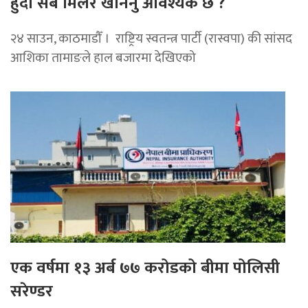
हुँदा सबै मिलेर खनिनु आवश्यक छ ?
२४ साउन, काठमाडौँ । राष्ट्रिय स्वतन्त्र पार्टी (रास्वपा) की सांसद
आशिका तामाङले हाल बजारमा देखिएको
एक वर्षमा १३ अर्ब ७७ करोडको बीमा पोलिसी
सरेण्डर