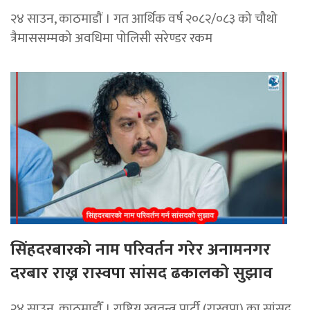
२४ साउन, काठमाडाैं । गत आर्थिक वर्ष २०८२/०८३ को चौथो
त्रैमाससम्मको अवधिमा पोलिसी सरेण्डर रकम
सिंहदरबारको नाम परिवर्तन गरेर अनामनगर
दरबार राख्न रास्वपा सांसद ढकालको सुझाव
२४ साउन, काठमाडाैँ । राष्ट्रिय स्वतन्त्र पार्टी (रास्वपा) का सांसद