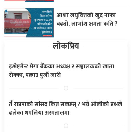
आशा लघुवित्तको खुद नाफा
बढ्यो, लाभांश क्षमता कति ?
लोकप्रिय
इन्भेष्टमेन्ट मेगा बैंकका अध्यक्ष र सञ्चालकको खाता
रोक्का, पक्राउ पुर्जी जारी
तँ राप्रपाको सांसद किन्न सक्छस् ? भन्ने ओलीको प्रश्नले
ढलेका थपलिया अस्पतालमा