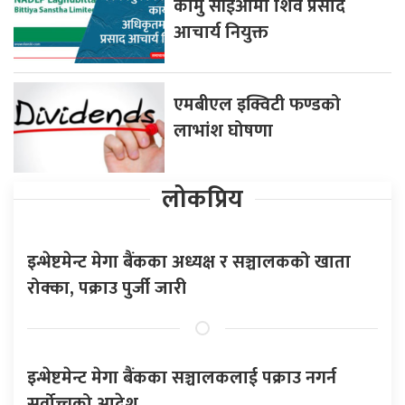
कामु सीईओमा शिव प्रसाद
आचार्य नियुक्त
एमबीएल इक्विटी फण्डको
लाभांश घोषणा
लोकप्रिय
इन्भेष्टमेन्ट मेगा बैंकका अध्यक्ष र सञ्चालकको खाता
रोक्का, पक्राउ पुर्जी जारी
इन्भेष्टमेन्ट मेगा बैंकका सञ्चालकलाई पक्राउ नगर्न
सर्वोच्चको आदेश