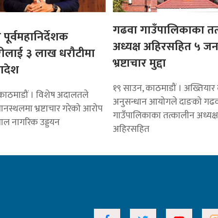
गढवा गाउँपालिकाका तत
पूर्वमहानिर्देशक
अध्यक्ष अहिरसहित ५ जना
ीलाई ३ लाख धरौटीमा
भ्रष्टाचार मुद्दा
आदेश
१९ साउन, काठमाडौं । अख्तियार 
काठमाडौं । विशेष अदालतले
अनुसन्धान आयोगले दाङको गढ
ानस्थलमा भ्रष्टाचार गरेको आरोप
गाउँपालिकाका तत्कालीन अध्यक
पाल नागरिक उड्डयन
अहिरसहित