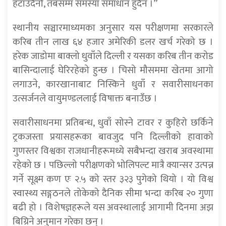
हटाउँदैनौँ, तबसम्म समस्या समाधान हुँदैन ।”
स्थानीय सञ्चारमाध्यमका अनुसार यस परीक्षणमा सरकारले
करिब तीन लाख ६४ हजार अमेरिकी डलर खर्च गरेको छ ।
हरेक जाडोमा बाक्लो धुवाँले दिल्ली र यसका करिब तीन करोड
बासिन्दालाई घेरिरहेको हुन्छ । चिसो मौसममा खेतमा आगो
लगाउने, कारखानाबाट निस्किने धुवाँ र सवारीसाधनका
उत्सर्जनले वायुमण्डललाई विषाक्त बनाउँछ ।
सवारीसाधनमा प्रतिबन्ध, धुवाँ सोस्ने टावर र कुहिरो छर्किने
ट्रकजस्ता प्रयासहरूका बावजुद पनि दिल्लीको हावाको
गुणस्तर विश्वका राजधानीहरूमध्ये सबैभन्दा खराब अवस्थामा
रहेको छ । पछिल्लो परीक्षणको भोलिपल्ट मात्रै क्यान्सर उत्पन्न
गर्ने सूक्ष्म कण एः २.५ को स्तर ३२३ पुगेको थियो । यो विश्व
स्वास्थ्य सङ्गठनले तोकेको दैनिक सीमा भन्दा करिब २० गुणा
बढी हो । विशेषज्ञहरूले यस अवस्थालाई आगामी दिनमा अझ
बिग्रिने अनुमान गरेका छन् ।