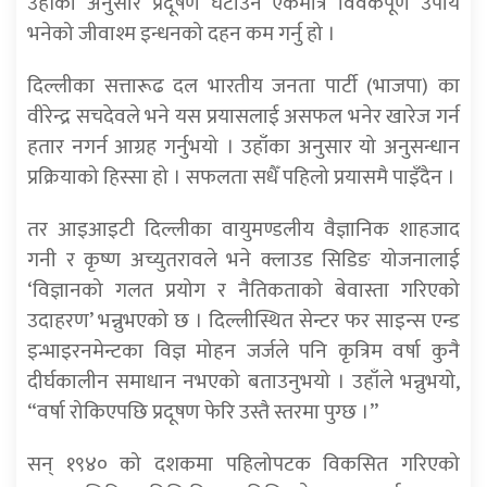
उहाँका अनुसार प्रदूषण घटाउने एकमात्र विवेकपूर्ण उपाय
भनेको जीवाश्म इन्धनको दहन कम गर्नु हो ।
दिल्लीका सत्तारूढ दल भारतीय जनता पार्टी (भाजपा) का
वीरेन्द्र सचदेवले भने यस प्रयासलाई असफल भनेर खारेज गर्न
हतार नगर्न आग्रह गर्नुभयो । उहाँका अनुसार यो अनुसन्धान
प्रक्रियाको हिस्सा हो । सफलता सधैँ पहिलो प्रयासमै पाइँदैन ।
तर आइआइटी दिल्लीका वायुमण्डलीय वैज्ञानिक शाहजाद
गनी र कृष्ण अच्युतरावले भने क्लाउड सिडिङ योजनालाई
‘विज्ञानको गलत प्रयोग र नैतिकताको बेवास्ता गरिएको
उदाहरण’ भन्नुभएको छ । दिल्लीस्थित सेन्टर फर साइन्स एन्ड
इन्भाइरनमेन्टका विज्ञ मोहन जर्जले पनि कृत्रिम वर्षा कुनै
दीर्घकालीन समाधान नभएको बताउनुभयो । उहाँले भन्नुभयो,
“वर्षा रोकिएपछि प्रदूषण फेरि उस्तै स्तरमा पुग्छ ।”
सन् १९४० को दशकमा पहिलोपटक विकसित गरिएको