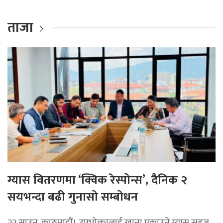
ताजा
ग्यास वितरणमा ‘क्विक रेस्पोन्स’, दैनिक २
सयभन्दा बढी गुनासो सम्बोधन
२२ साउन, काठमाडाैं। उपभोक्तालाई खाना पकाउने ग्यास सहज