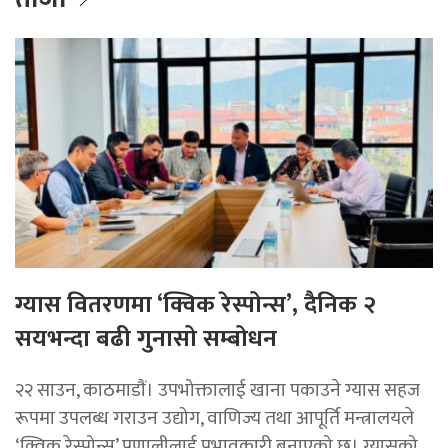
ग्यास वितरणमा ‘क्विक रेस्पोन्स’, दैनिक २
सयभन्दा बढी गुनासो सम्बोधन
२२ साउन, काठमाडाैं। उपभोक्तालाई खाना पकाउने ग्यास सहज
रूपमा उपलब्ध गराउन उद्योग, वाणिज्य तथा आपूर्ति मन्त्रालयले
‘क्विक रेस्पोन्स’ प्रणालीलाई प्रभावकारी बनाएको छ। ग्यासको