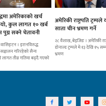
द्धमा अमेरिकाको खर्च
अमेरिकी राष्ट्रपति ट्रम्पले 
ो, कुल लागत १० खर्ब
साता चीन भ्रमण गर्ने
पुग्न सक्ने चेतावनी
२८ वैशाख, बेइजिङ । अमेरिकी राष्ट
 वासिङ्टन । इरानविरुद्ध
डोनाल्ड ट्रम्पले मे १३ देखि १५ स
सञ्चालन गरिरहेको सैन्य
भ्रमण
लागत तीव्र गतिमा बढ्दै गएको