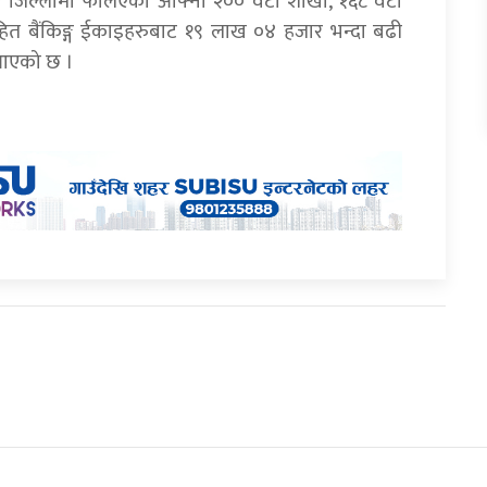
 ६१ जिल्लामा फैलिएका आफ्ना २०० वटा शाखा, १६८ वटा
हित बैंकिङ्ग ईकाइहरुबाट १९ लाख ०४ हजार भन्दा बढी
ै आएको छ ।