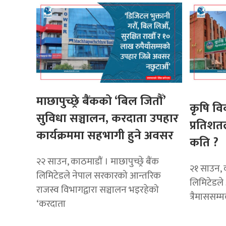
माछापुच्छ्रे बैंकको ‘बिल जितौँ’
कृषि व
सुविधा सञ्चालन, करदाता उपहार
प्रतिशत
कार्यक्रममा सहभागी हुने अवसर
कति ?
२२ साउन, काठमाडाैं । माछापुच्छ्रे बैंक
२१ साउन, क
लिमिटेडले नेपाल सरकारको आन्तरिक
लिमिटेडले
राजस्व विभागद्वारा सञ्चालन भइरहेको
त्रैमाससम्
‘करदाता