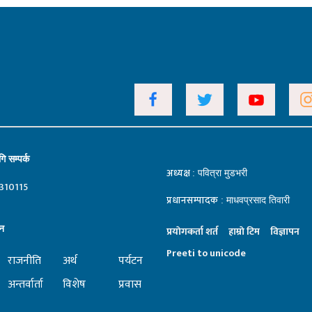
ि सम्पर्क
अध्यक्ष
: पवित्रा मुडभरी
310115
प्रधानसम्पादक
: माधवप्रसाद तिवारी
न
प्रयाेगकर्ता शर्त
हाम्राे टिम
विज्ञापन
Preeti to unicode
राजनीति
अर्थ
पर्यटन
अन्तर्वार्ता
विशेष
प्रवास