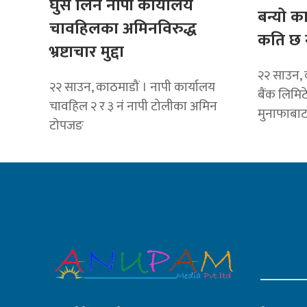
घुस लिने नापी कार्यालय
बन्यो क
चावहिलका अमिनविरुद्ध
कति छ 
भ्रष्टाचार मुद्दा
२२ साउन, 
२२ साउन, काठमाडौं । नापी कार्यालय
बैंक लिमि
चावहिल २ र ३ नं नापी टोलीका अमिन
मुनाफाबा
टोपजङ