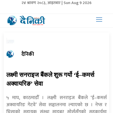
२४ श्रावण २०८३, आइतबार | Sun Aug 9 2026
दैनिकी
लक्ष्मी सनराइज बैंकले शुरू गर्यो ‘ई–कमर्स
अक्वायरिङ’ सेवा
५ माघ, काठमाडाैँ । लक्ष्मी सनराइज बैंकले ‘ई–कमर्स
अक्वायरिङ गेटवे’ सेवा सञ्चालनमा ल्याएको छ । ​​​नेप्स र
भिसाको सहायक संस्था साइबर सोर्ससँगको सहकार्यमा