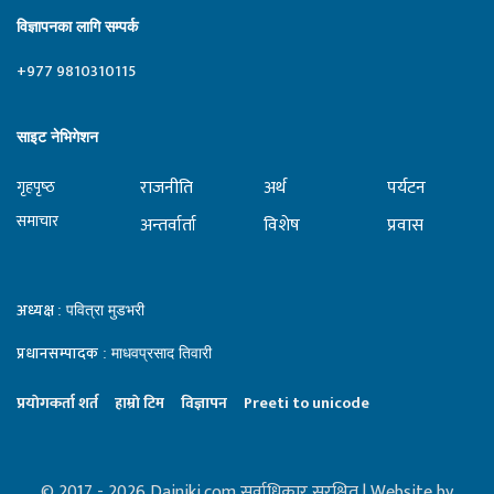
विज्ञापनका लागि सम्पर्क
+977 9810310115
साइट नेभिगेशन
राजनीति
अर्थ
पर्यटन
गृहपृष्‍ठ
समाचार
अन्तर्वार्ता
विशेष
प्रवास
अध्यक्ष
: पवित्रा मुडभरी
प्रधानसम्पादक
: माधवप्रसाद तिवारी
प्रयाेगकर्ता शर्त
हाम्राे टिम
विज्ञापन
Preeti to unicode
© 2017 - 2026 Dainiki.com सर्वाधिकार सुरक्षित | Website by