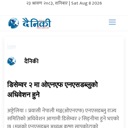
२३ श्रावण २०८३, शनिबार | Sat Aug 8 2026
दैनिकी
डिसेम्वर २ मा ओएनएफ एनएसडब्लुको
अधिवेशन हुने
अष्ट्रेलिया
।
प्रवासी
नेपाली
मञ्च
(
ओएनएफ
)
एनएसडब्लु
राज्य
समितिको
अधिवेशन
आगामी
डिसेम्वर
२
सिड्नीमा
हुने
भएको
छ
।
मञ्चको
एनएसडब्लु
अध्यक्ष
कृष्ण
सापकोटाको