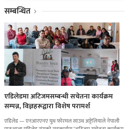
सम्बन्धित
एडिलेडमा अटिजमसम्बन्धी सचेतना कार्यक्रम
सम्पन्न, विज्ञहरूद्वारा विशेष परामर्श
एडिलेड — एनआरएनए युथ फोरमल साउथ अष्ट्रेलियाले नेपाली
पाठशाला एडिलेड संगको सहकार्यमा ‘अटिजम सचेतना कार्यक्रम