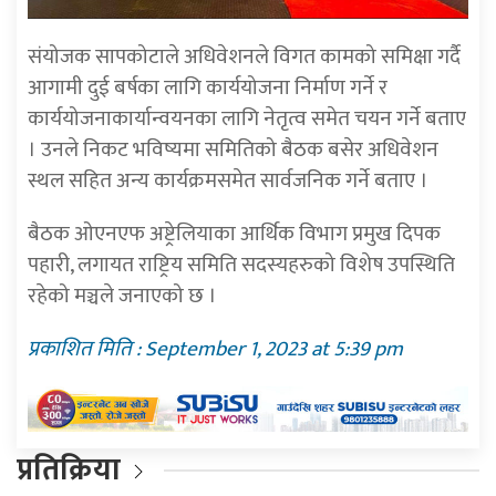
संयोजक
सापकोटाले
अधिवेशनले
विगत
कामको
समिक्षा
गर्दै
आगामी
दुई
बर्षका
लागि
कार्ययोजना
निर्माण
गर्ने
र
कार्ययोजना
कार्यान्वयनका
लागि
नेतृत्व
समेत
चयन
गर्ने
बताए
।
उनले
निकट
भविष्यमा
समितिको
बैठक
बसेर
अधिवेशन
स्थल
सहित
अन्य
कार्यक्रम
समेत
सार्वजनिक
गर्ने
बताए
।
बैठक
ओएनएफ
अष्ट्रेलियाका
आर्थिक
विभाग
प्रमुख
दिपक
पहारी
, लगायत
राष्ट्रिय
समिति
सदस्यहरुको विशेष उपस्थिति
रहेको
मञ्चले
जनाएको
छ
।
प्रकाशित मिति : September 1, 2023 at 5:39 pm
प्रतिक्रिया