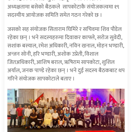
अध्यक्षतामा
बसेको
बैठकले
सापकोटाकै
संयोजकत्वमा
१९
सदस्यीय
आयोजक समिति
समेत
गठन
गरेको
छ
।
जसको
सह
संयोजक
सिताराम
घिमिरे
र
सचिवमा
शिव
पौडेल
रहेका
छन्
।
भने
सदस्यहरुमा
दिवाकर
काफ्ले
,
सरोज
सुवेदी
,
सशांक
बस्याल
,
रमेश
अधिकारी
,
नविन
खनाल
,
मोहन
भण्डारी
,
अन्जन
सोनी
,
हरि
भण्डारी
,
अशोक
उप्रेती
,
विशाल
जित
अधिकारी
,
आशिष
बराल
,
ऋषिराम
सापकोटा
,
शुशिल
अर्याल
,
जनक
पाण्डे
रहेका
छन्
।
भने
दुई
सदस्य
बैठकबाट
थप
गरिने
संयोजक सापकोटाले बताए ।