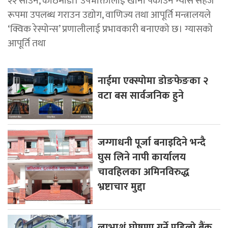
२२ साउन, काठमाडाैं। उपभोक्तालाई खाना पकाउने ग्यास सहज
रूपमा उपलब्ध गराउन उद्योग, वाणिज्य तथा आपूर्ति मन्त्रालयले
‘क्विक रेस्पोन्स’ प्रणालीलाई प्रभावकारी बनाएको छ। ग्यासको
आपूर्ति तथा
नाईमा एक्स्पोमा डोङफेङका २
वटा बस सार्वजनिक हुने
जग्गाधनी पूर्जा बनाइदिने भन्दै
घुस लिने नापी कार्यालय
चावहिलका अमिनविरुद्ध
भ्रष्टाचार मुद्दा
लाभाशं घोषणा गर्ने पहिलो बैंक