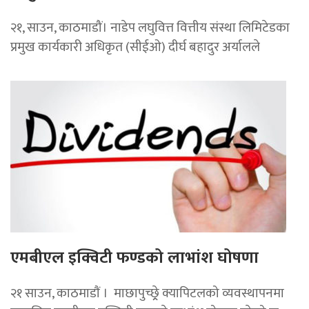
२१, साउन, काठमाडौं। नाडेप लघुवित्त वित्तीय संस्था लिमिटेडका
प्रमुख कार्यकारी अधिकृत (सीईओ) दीर्घ बहादुर अर्यालले
एमबीएल इक्विटी फण्डको लाभांश घोषणा
२१ साउन, काठमाडाैं । माछापुच्छ्र्रे क्यापिटलको व्यवस्थापनमा