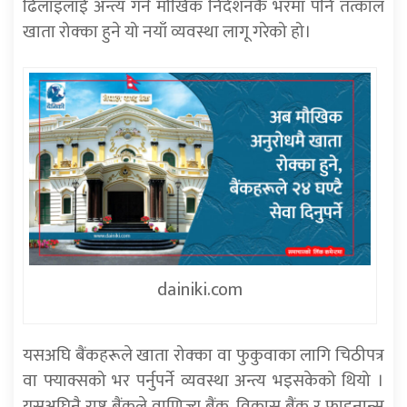
ढिलाइलाई अन्त्य गर्न मौखिक निर्देशनकै भरमा पनि तत्काल
खाता रोक्का हुने यो नयाँ व्यवस्था लागू गरेको हो।
dainiki.com
यसअघि बैंकहरूले खाता रोक्का वा फुकुवाका लागि चिठीपत्र
वा फ्याक्सको भर पर्नुपर्ने व्यवस्था अन्त्य भइसकेको थियो ।
यसअघिनै राष्ट्र बैंकले वाणिज्य बैंक, विकास बैंक र फाइनान्स